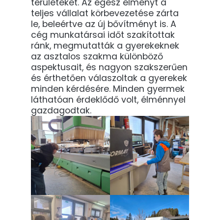
területeket. Az egész élményt a
teljes vállalat körbevezetése zárta
le, beleértve az új bővítményt is. A
cég munkatársai időt szakítottak
ránk, megmutatták a gyerekeknek
az asztalos szakma különböző
aspektusait, és nagyon szakszerűen
és érthetően válaszoltak a gyerekek
minden kérdésére. Minden gyermek
láthatóan érdeklődő volt, élménnyel
gazdagodtak.