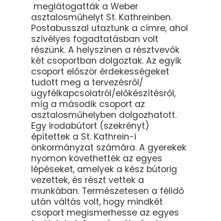
meglátogatták a Weber
asztalosműhelyt St. Kathreinben.
Postabusszal utaztunk a címre, ahol
szívélyes fogadtatásban volt
részünk. A helyszínen a résztvevők
két csoportban dolgoztak. Az egyik
csoport először érdekességeket
tudott meg a tervezésről/
ügyfélkapcsolatról/előkészítésről,
míg a második csoport az
asztalosműhelyben dolgozhatott.
Egy irodabútort (szekrényt)
építettek a St. Kathrein-i
önkormányzat számára. A gyerekek
nyomon követhették az egyes
lépéseket, amelyek a kész bútorig
vezettek, és részt vettek a
munkában. Természetesen a félidő
után váltás volt, hogy mindkét
csoport megismerhesse az egyes