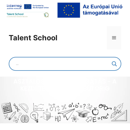
Talent School
Mittelschule Ratten
ASZTALOSMŰHELY LÁTOGATÁS - A
KEZDETEKTŐL A KÉSZ BÚTORIG