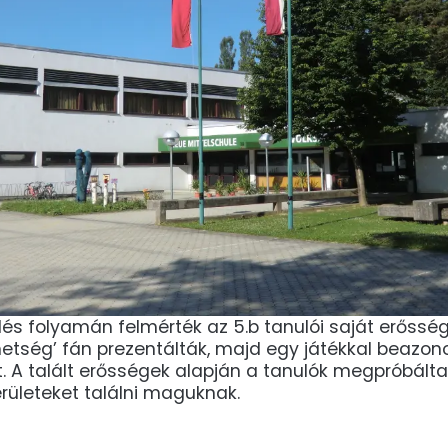
lés folyamán felmérték az 5.b tanulói saját erősség
etség’ fán prezentálták, majd egy játékkal beazono
. A talált erősségek alapján a tanulók megpróbált
rületeket találni maguknak.