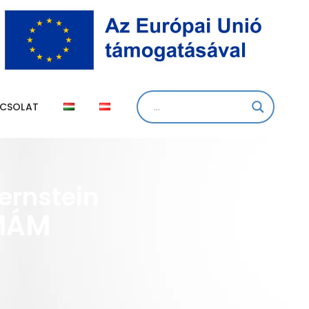
CSOLAT
ernstein
KMÁM