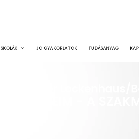
ISKOLÁK
JÓ GYAKORLATOK
TUDÁSANYAG
KAP
schulcluster Lockenhaus/B
ERŐSSÉGEIM - A SZA