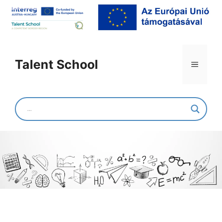
Talent School
Kapuvári Térségi
Általános Iskola
GIPSZKARTONVÁLASZFAL LÉPÉSRŐL-
LÉPÉSRE!