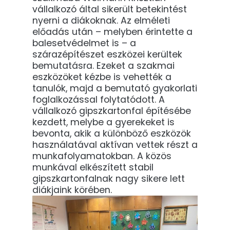
vállalkozó által sikerült betekintést
nyerni a diákoknak. Az elméleti
előadás után – melyben érintette a
balesetvédelmet is – a
szárazépítészet eszközei kerültek
bemutatásra. Ezeket a szakmai
eszközöket kézbe is vehették a
tanulók, majd a bemutató gyakorlati
foglalkozással folytatódott. A
vállalkozó gipszkartonfal építésébe
kezdett, melybe a gyerekeket is
bevonta, akik a különböző eszközök
használatával aktívan vettek részt a
munkafolyamatokban. A közös
munkával elkészített stabil
gipszkartonfalnak nagy sikere lett
diákjaink körében.