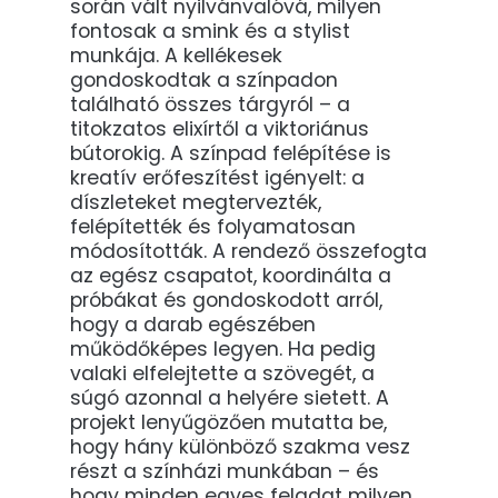
során vált nyilvánvalóvá, milyen
fontosak a smink és a stylist
munkája. A kellékesek
gondoskodtak a színpadon
található összes tárgyról – a
titokzatos elixírtől a viktoriánus
bútorokig. A színpad felépítése is
kreatív erőfeszítést igényelt: a
díszleteket megtervezték,
felépítették és folyamatosan
módosították. A rendező összefogta
az egész csapatot, koordinálta a
próbákat és gondoskodott arról,
hogy a darab egészében
működőképes legyen. Ha pedig
valaki elfelejtette a szövegét, a
súgó azonnal a helyére sietett. A
projekt lenyűgözően mutatta be,
hogy hány különböző szakma vesz
részt a színházi munkában – és
hogy minden egyes feladat milyen