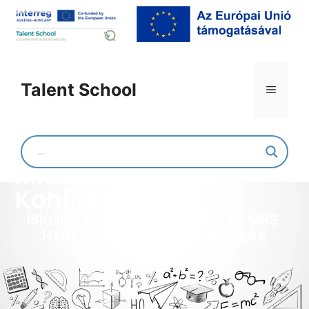
Talent School
Mittelschule
Kohfidisch
ISKOLAI SZÍNHÁZ „DR. JEKYLL ÉS MRS.
HYDE” – PILLANTÁS A KULISSZÁK
MÖGÖTT