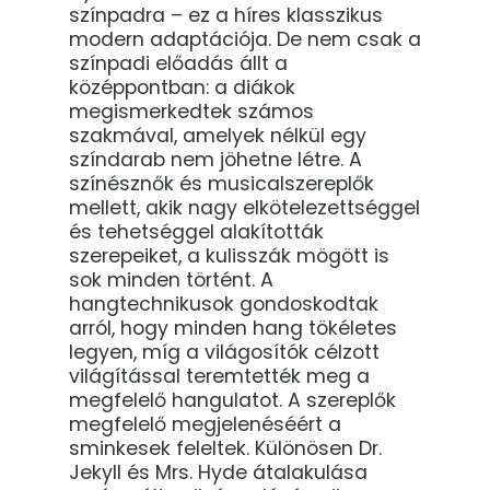
színpadra – ez a híres klasszikus
modern adaptációja. De nem csak a
színpadi előadás állt a
középpontban: a diákok
megismerkedtek számos
szakmával, amelyek nélkül egy
színdarab nem jöhetne létre. A
színésznők és musicalszereplők
mellett, akik nagy elkötelezettséggel
és tehetséggel alakították
szerepeiket, a kulisszák mögött is
sok minden történt. A
hangtechnikusok gondoskodtak
arról, hogy minden hang tökéletes
legyen, míg a világosítók célzott
világítással teremtették meg a
megfelelő hangulatot. A szereplők
megfelelő megjelenéséért a
sminkesek feleltek. Különösen Dr.
Jekyll és Mrs. Hyde átalakulása