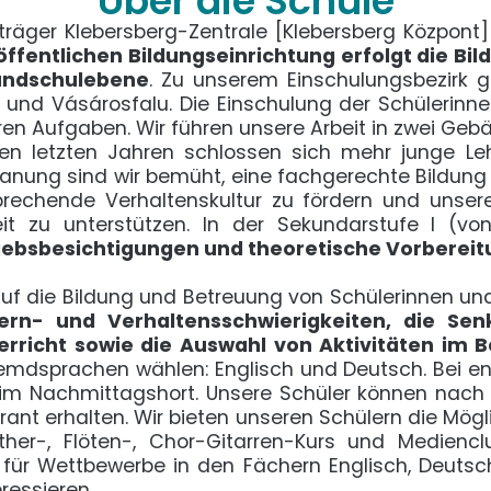
Über die Schule
räger Klebersberg-Zentrale [Klebersberg Központ
 öffentlichen Bildungseinrichtung erfolgt die B
rundschulebene
. Zu unserem Einschulungsbezirk 
und Vásárosfalu. Die Einschulung der Schülerinnen
n Aufgaben. Wir führen unsere Arbeit in zwei Gebä
 den letzten Jahren schlossen sich mehr junge Le
anung sind wir bemüht, eine fachgerechte Bildung 
sprechende Verhaltenskultur zu fördern und unse
eit zu unterstützen. In der Sekundarstufe I (vo
iebsbesichtigungen und theoretische Vorbereit
uf die Bildung und Betreuung von Schülerinnen un
Lern- und Verhaltensschwierigkeiten, die Se
rricht sowie die Auswahl von Aktivitäten im B
emdsprachen wählen: Englisch und Deutsch. Bei en
. im Nachmittagshort. Unsere Schüler können nach
t erhalten. Wir bieten unseren Schülern die Möglic
her-, Flöten-, Chor-Gitarren-Kurs und Mediencl
h für Wettbewerbe in den Fächern Englisch, Deutsc
ressieren.