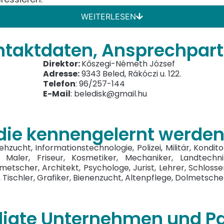
WEITERLESEN
ntaktdaten, Ansprechpart
Direktor:
Kőszegi-Németh József
Adresse:
9343 Beled, Rákóczi u. 122.
Telefon
: 96/257-144
E-Mail
: beledisk@gmail.hu
 die kennengelernt werde
ehzucht, Informationstechnologie, Polizei, Militär, Kondit
 Maler, Friseur, Kosmetiker, Mechaniker, Landtechni
metscher, Architekt, Psychologe, Jurist, Lehrer, Schloss
 Tischler, Grafiker, Bienenzucht, Altenpflege, Dolmetsche
iligte Unternehmen und Pa