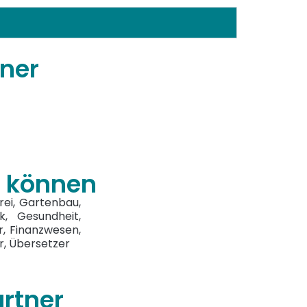
ner
n können
orei, Gartenbau,
k, Gesundheit,
er, Finanzwesen,
r, Übersetzer
rtner