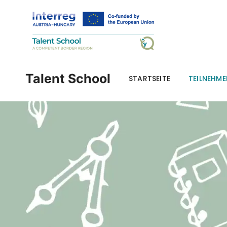
Beledi Általános Iskol
Talent School
STARTSEITE
TEILNEHM