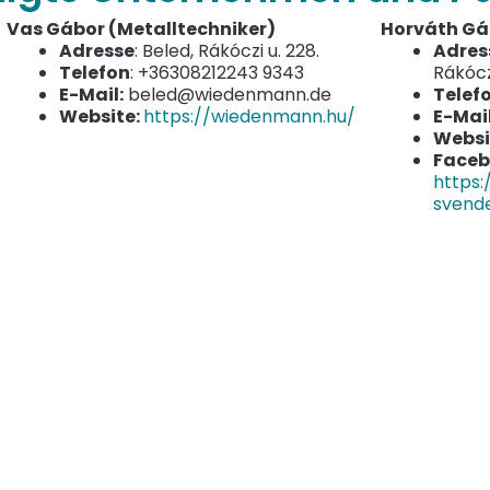
Vas Gábor (Metalltechniker)
Horváth Gáb
Adresse
: Beled, Rákóczi u. 228.
Adres
Telefon
: +36308212243 9343
Rákóczi
E-Mail:
beled@wiedenmann.de
Telef
Website:
h
ttps://wiedenmann.hu/
E-Mail
Websi
Faceb
https
svend
Szabó Anikó (Friseur)
Gombás Ád
Adresse
: 9343 Beled, Rákóczi utca
Adres
152.
227/2.
Telefon
: +36202771442
Telef
E-Mail
:
E-Mai
Facebook:
online