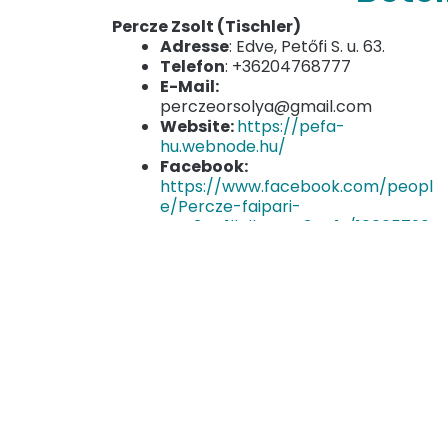
Percze Zsolt (Tischler)
Adresse
: Edve, Petőfi S. u. 63.
Telefon
: +36204768777
E-Mail:
perczeorsolya@gmail.com
Website:
https://pefa-
hu.webnode.hu/
Facebook:
https://www.facebook.com/peopl
e/Percze-faipari-
v%C3%A1llalkoz%C3%A1s/10005720
0659755/
Kovács Tímea (Blumenladen)
Adresse
: Rábakecöl, Kossuth utca
128.
Telefon
: +36202451333
E-Mail:
hajtotibi@gmail.com
Facebook: