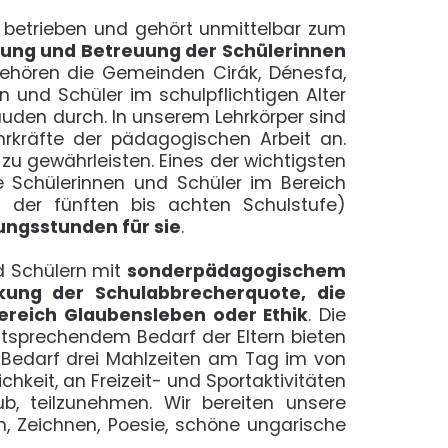
] betrieben und gehört unmittelbar zum
ildung und Betreuung der Schülerinnen
gehören die Gemeinden Cirák, Dénesfa,
 und Schüler im schulpflichtigen Alter
uden durch. In unserem Lehrkörper sind
hrkräfte der pädagogischen Arbeit an.
zu gewährleisten. Eines der wichtigsten
re Schülerinnen und Schüler im Bereich
n der fünften bis achten Schulstufe)
ungsstunden für sie
.
d Schülern mit
sonderpädagogischem
nkung der Schulabbrecherquote, die
ereich Glaubensleben oder Ethik
. Die
tsprechendem Bedarf der Eltern bieten
 Bedarf drei Mahlzeiten am Tag im von
hkeit, an Freizeit- und Sportaktivitäten
ub, teilzunehmen. Wir bereiten unsere
h, Zeichnen, Poesie, schöne ungarische