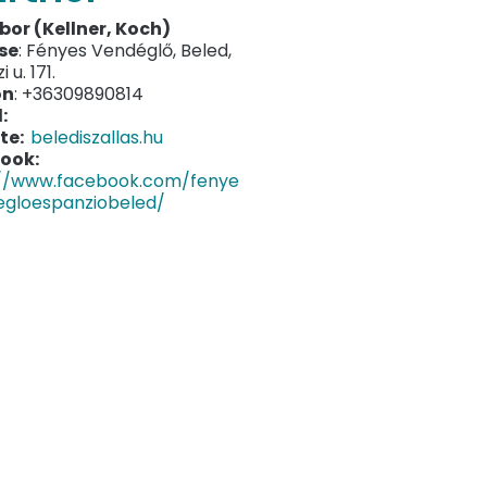
or (Kellner, Koch)
se
: Fényes Vendéglő, Beled,
 u. 171.
on
: +36309890814
:
te:
belediszallas.hu
ook:
://www.facebook.com/fenye
egloespanziobeled/
ám (Mechaniker)
se
: 9343 Beled, Rákóczi u.
on
: +36307083013
l
: gombasautocentrum@t-
.hu