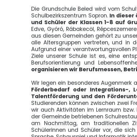
Die Grundschule Beled wird vom Schult
Schulbezirkszentrum Sopron.
In dieser
und Schüler der Klassen 1-8 auf G
Edve, Gyóró, Rábakecöl, Répceszemere 
aus diesen Gemeinden gehört zu unsere
alle Altersgruppen vertreten, und in
Aufgrund einer verantwortungsvollen Pl
Ziele unserer Schule ist es, eine ent
Berufsorientierung und Lebensoffenh
organisieren wir Berufsmessen, Betr
Wir legen ein besonderes Augenmerk a
Förderbedarf oder Integrations-, 
Talentförderung und den Förderunte
Studierenden können zwischen zwei Fr
wir auch Aktivitäten im Lernraum bzw
der Gemeinde betriebenen Schulrestauran
am Nachmittag, am traditionellen Zit
Schülerinnen und Schüler vor, die sic
Sprache, Schauspiel und Informatik inte