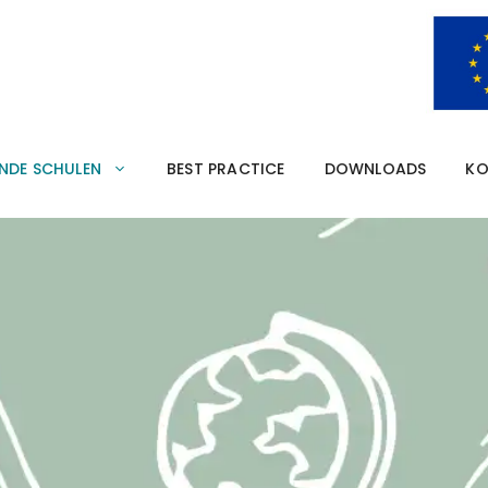
ytechnische Schule As
ENDE SCHULEN
BEST PRACTICE
DOWNLOADS
KO