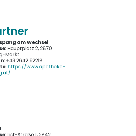
rtner
spang am Wechsel
se
: Hauptplatz 2, 2870
g-Markt
on
: +43 2642 52218
te
:
https://www.apotheke-
g.at/
H
se
: List-Straße 1, 2842