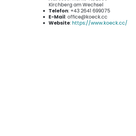
Kirchberg am Wechsel
Telefon
: +43 2641 699075
E-Mail
: office@koeck.cc
Website
:
https://www.koeck.cc/
Herbert Reichmann
Tischlerhandwerk Ges.m.b.H.
Adresse
: Hammergasse 32, 2870
Aspang-Markt
Telefon
: +43 2642 52346
E-Mail
: office@tischlerei-
reichmann.at
Website
:
https://www.tischlerei-
reichmann.at/