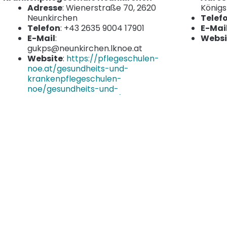
Adresse
: Wienerstraße 70, 2620
König
Neunkirchen
Telef
Telefon
: +43 2635 9004 17901
E-Mai
E-Mail
:
Websi
gukps@neunkirchen.lknoe.at
Website
:
https://pflegeschulen-
noe.at/gesundheits-und-
krankenpflegeschulen-
noe/gesundheits-und-
krankenpflegeschulen/gukps-
neunkirchen
Gugerell Qualitätsfleischwaren
Elektro- un
GmbH
Anlagen
Adresse
: Hauptplatz 5, 2870
Wolf Bau v
Aspang-Markt
Niederspa
Telefon
: +43 2642 51353
Adres
E-Mail
: genuss@fleischerei-
Telef
gugerell.at
E-Mai
Website
:
https://www.fleischerei-
Websi
gugerell.at/
https: