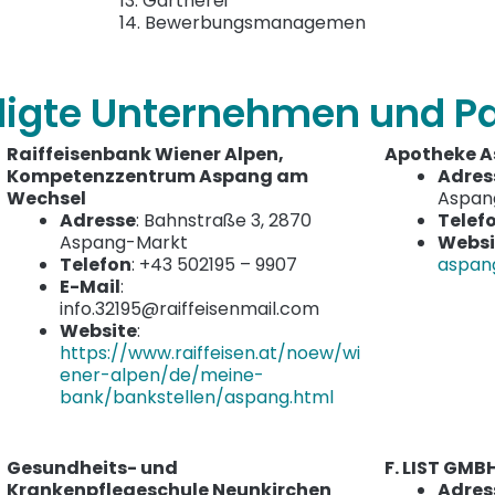
13. Gärtnerei
14. Bewerbungsmanagemen
iligte Unternehmen und Pa
Raiffeisenbank Wiener Alpen,
Apotheke A
Kompetenzzentrum Aspang am
Adres
Wechsel
Aspan
Adresse
: Bahnstraße 3, 2870
Telef
Aspang-Markt
Websi
Telefon
: +43 502195 – 9907
aspan
E-Mail
:
info.32195@raiffeisenmail.com
Website
:
https://www.raiffeisen.at/noew/wi
ener-alpen/de/meine-
bank/bankstellen/aspang.html
Gesundheits- und
F. LIST GMB
Krankenpflegeschule Neunkirchen
Adres