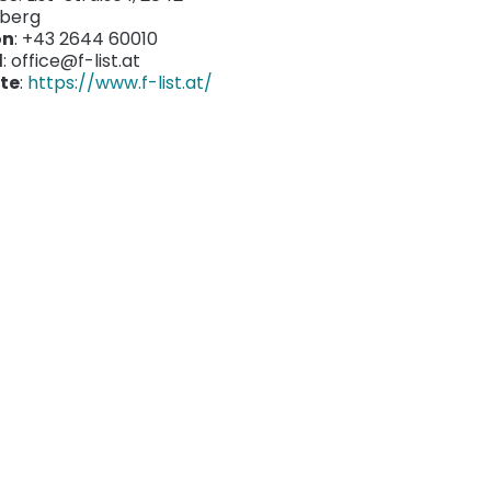
sberg
on
: +43 2644 60010
l
: office@f-list.at
te
:
https://www.f-list.at/
d Sicherheitstechnische
on
nnungsanlagen GMBH
se
: Höll 88, 2870 Aspang
on
: +43 2642 51350
l
: office@elektrosaw.at
te
:
//www.elektrosaw.at/de/sta