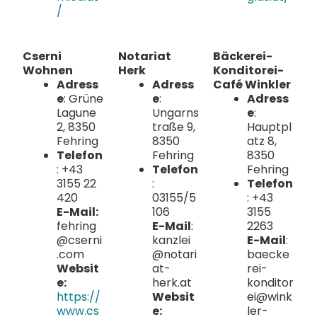
/
Cserni
Notariat
Bäckerei-
Wohnen
Herk
Konditorei-
Adress
Adress
Café Winkler
e
: Grüne
e
:
Adress
Lagune
Ungarns
e
:
2, 8350
traße 9,
Hauptpl
Fehring
8350
atz 8,
Telefon
Fehring
8350
: +43
Telefon
Fehring
3155 22
:
Telefon
420
03155/5
: +43
E-Mail:
106
3155
fehring
E-Mail
:
2263
@cserni
kanzlei
E-Mail
:
.com
@notari
baecke
Websit
at-
rei-
e:
herk.at
konditor
https://
Websit
ei@wink
www.cs
e:
ler-