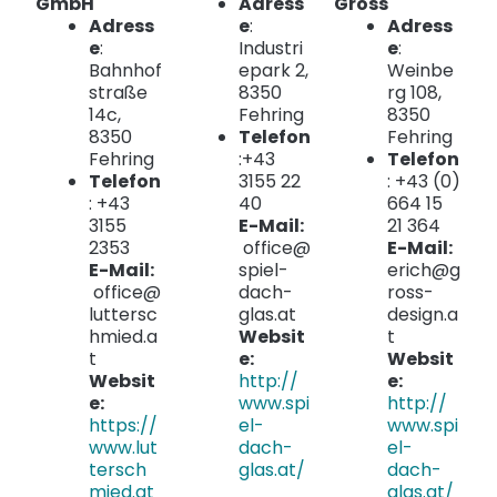
GmbH
Adress
Gross
Adress
e
:
Adress
e
:
Industri
e
:
Bahnhof
epark 2,
Weinbe
straße
8350
rg 108,
14c,
Fehring
8350
8350
Telefon
Fehring
Fehring
:+43
Telefon
Telefon
3155 22
: +43 (0)
: +43
40
664 15
3155
E-Mail:
21 364
2353
office@
E-Mail:
E-Mail:
spiel-
erich@g
office@
dach-
ross-
luttersc
glas.at
design.a
hmied.a
Websit
t
t
e:
Websit
Websit
http://
e:
e:
www.spi
http://
https://
el-
www.spi
www.lut
dach-
el-
tersch
glas.at/
dach-
mied.at
glas.at/