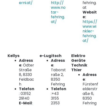
erni.at/
http://
fehring.
www.no
at
tar-
Websit
fehring.
e:
at/
https://
www.wi
nkler-
fehring.
at/
Kellys
e-Lugitsch
Elektro
Adress
Adress
Geräte
e
: Ödter
e
:
Technik
Straße
Taborst
Thier
8, 8330
raße 2,
Adress
Feldbac
8350
e
:
h
Fehring
Fürstenf
Telefon
Telefon
elderstr
: 03152
:+43
aße 6,
29140
3155
8350
E-Mail
:
2353
Fehring