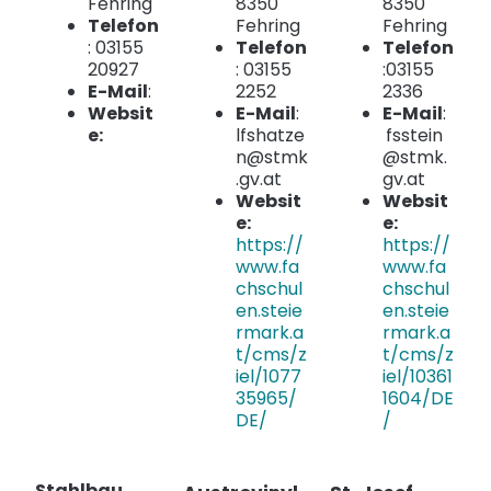
Fehring
8350
8350
Telefon
Fehring
Fehring
: 03155
Telefon
Telefon
20927
: 03155
:03155
E-Mail
:
2252
2336
Websit
E-Mail
:
E-Mail
:
e:
lfshatze
fsstein
n@stmk
@stmk.
.gv.at
gv.at
Websit
Websit
e:
e:
https://
https://
www.fa
www.fa
chschul
chschul
en.steie
en.steie
rmark.a
rmark.a
t/cms/z
t/cms/z
iel/1077
iel/10361
35965/
1604/DE
DE/
/
Stahlbau