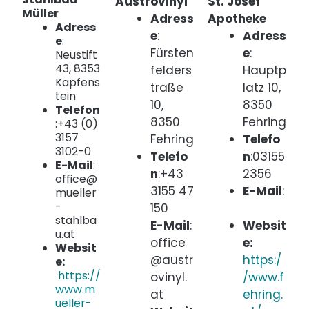
Austrovinyl
St. Josef
Müller
Adress
Apotheke
Adress
e
:
Adress
e
:
Fürsten
e
:
Neustift
43, 8353
felders
Hauptp
Kapfens
traße
latz 10,
tein
10,
8350
Telefon
8350
Fehring
:+43 (0)
3157
Fehring
Telefo
3102-0
Telefo
n
:03155
E-Mail
:
n
:+43
2356
office@
3155 47
E-Mail
:
mueller
-
150
stahlba
E-Mail
:
Websit
u.at
office
e:
Websit
@austr
https:/
e:
https://
ovinyl.
/www.f
www.m
at
ehring.
ueller-