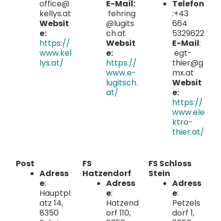
office@
E-Mail:
Telefon
kellys.at
fehring
:+43
Websit
@lugits
664
e:
ch.at
5329622
https://
Websit
E-Mail
:
www.kel
e:
egt-
lys.at/
https://
thier@g
www.e-
mx.at
lugitsch.
Websit
at/
e:
https://
www.ele
ktro-
thier.at/
Post
FS
FS Schloss
Adress
Hatzendorf
Stein
e
:
Adress
Adress
Hauptpl
e
:
e
:
atz 14,
Hatzend
Petzels
8350
orf 110,
dorf 1,