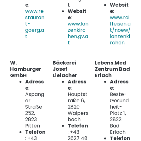
e
:
t
Websit
www.re
Websit
e
:
stauran
e
:
www.rai
t-
www.lan
ffeisen.a
goerg.a
zenkirc
t/noew/
t
hen.gv.a
lanzenki
t
rchen
W.
Bäckerei
Lebens.Med
Hamburger
Josef
Zentrum Bad
GmbH
Lielacher
Erlach
Adress
Adress
Adress
e
:
e
:
e
:
Aspang
Hauptst
Beste-
er
raße 6,
Gesund
Straße
2820
heit-
252,
Walpers
Platz 1,
2823
bach
2822
Pitten
Telefon
Bad
Telefon
: +43
Erlach
: +43
2627 48
Telefon