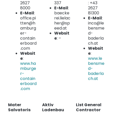
2627
337
: +43
8000
E-Mail
:
2627
E-Mail
:
baecke
81300
office.pi
rei.lielac
E-Mail
:
tten@h
her@sp
inco@le
amburg
eed.at
bensme
er-
Websit
d-
contain
e
: –
baderla
erboard
ch.at
.com
Websit
Websit
e
:
e
:
www.le
www.ha
bensme
mburge
d-
r-
baderla
contain
ch.at
erboard
.com
Mater
Aktiv
List General
Salvatoris
Ladenbau
Contractor