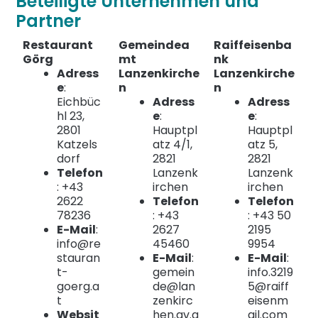
Beteiligte Unternehmen und
Partner
Restaurant
Gemeindea
Raiffeisenba
Görg
mt
nk
Adress
Lanzenkirche
Lanzenkirche
e
:
n
n
Eichbüc
Adress
Adress
hl 23,
e
:
e
:
2801
Hauptpl
Hauptpl
Katzels
atz 4/1,
atz 5,
dorf
2821
2821
Telefon
Lanzenk
Lanzenk
: +43
irchen
irchen
2622
Telefon
Telefon
78236
: +43
: +43 50
E-Mail
:
2627
2195
info@re
45460
9954
stauran
E-Mail
:
E-Mail
:
t-
gemein
info.3219
goerg.a
de@lan
5@raiff
t
zenkirc
eisenm
Websit
hen.gv.a
ail.com