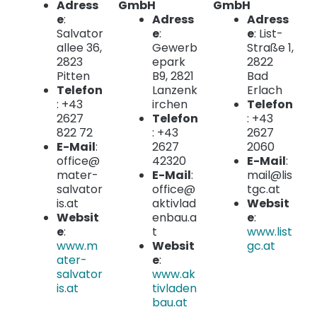
Adress
GmbH
GmbH
e
:
Adress
Adress
Salvator
e
:
e
: List-
allee 36,
Gewerb
Straße 1,
2823
epark
2822
Pitten
B9, 2821
Bad
Telefon
Lanzenk
Erlach
: +43
irchen
Telefon
2627
Telefon
: +43
822 72
: +43
2627
E-Mail
:
2627
2060
office@
42320
E-Mail
:
mater-
E-Mail
:
mail@lis
salvator
office@
tgc.at
is.at
aktivlad
Websit
Websit
enbau.a
e
:
e
:
t
www.list
www.m
Websit
gc.at
ater-
e
:
salvator
www.ak
is.at
tivladen
bau.at