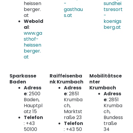
heissen
-
sundhei
berger.
gasthau
tsresort
at
s.at
-
Webold
koenigs
al
:
berg.at
www.ga
sthof-
heissen
berger.
at
Sparkasse
Raiffeisenba
Mobilitätsce
Baden
nk Krumbach
nter
Adress
Adress
Krumbach
e
: 2500
e
: 2851
Adress
Baden,
Krumba
e
: 2851
Hauptpl
ch,
Krumba
atz 15
Marktst
ch,
Telefon
raße 23
Bundess
: +43
Telefon
traße
50100
: +43 50
34