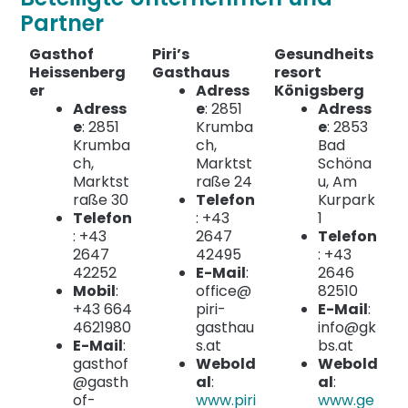
Partner
Gasthof
Piri’s
Gesundheits
Heissenberg
Gasthaus
resort
er
Adress
Königsberg
Adress
e
: 2851
Adress
e
: 2851
Krumba
e
: 2853
Krumba
ch,
Bad
ch,
Marktst
Schöna
Marktst
raße 24
u, Am
raße 30
Telefon
Kurpark
Telefon
: +43
1
: +43
2647
Telefon
2647
42495
: +43
42252
E-Mail
:
2646
Mobil
:
office@
82510
+43 664
piri-
E-Mail
:
4621980
gasthau
info@gk
E-Mail
:
s.at
bs.at
gasthof
Webold
Webold
@gasth
al
:
al
:
of-
www.piri
www.ge