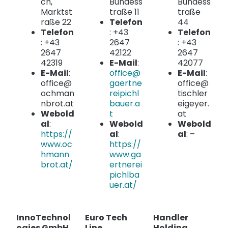
ch,
Bundess
Bundess
Marktst
traße 11
traße
raße 22
Telefon
44
Telefon
: +43
Telefon
: +43
2647
: +43
2647
42122
2647
42319
E-Mail
:
42077
E-Mail
:
office@
E-Mail
:
office@
gaertne
office@
ochman
reipichl
tischler
nbrot.at
bauer.a
eigeyer.
Webold
t
at
al
:
Webold
Webold
https://
al
:
al
: –
www.oc
https://
hmann
www.ga
brot.at/
ertnerei
pichlba
uer.at/
InnoTechnol
Euro Tech
Handler
ogies GmbH
Line
Holding