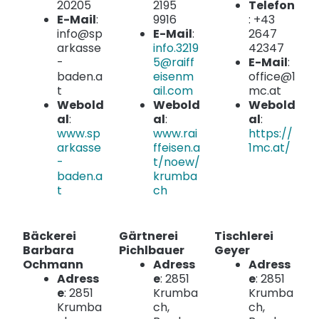
20205
2195
Telefon
E-Mail
:
9916
: +43
info@sp
E-Mail
:
2647
arkasse
info.3219
42347
-
5@raiff
E-Mail
:
baden.a
eisenm
office@1
t
ail.com
mc.at
Webold
Webold
Webold
al
:
al
:
al
:
www.sp
www.rai
https://
arkasse
ffeisen.a
1mc.at/
-
t/noew/
baden.a
krumba
t
ch
Bäckerei
Gärtnerei
Tischlerei
Barbara
Pichlbauer
Geyer
Ochmann
Adress
Adress
Adress
e
: 2851
e
: 2851
e
: 2851
Krumba
Krumba
Krumba
ch,
ch,