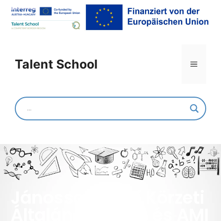
Talent School
Jánossomorjai Körzeti
Általános Iskola és AMI