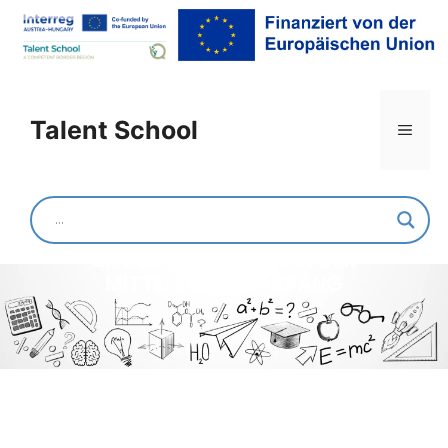
Talent School
Mittelschule und
Polytechnische Schule
Aspang
BAU EINER ICH-BOX IN DER
MITTELSCHULE ASPANG