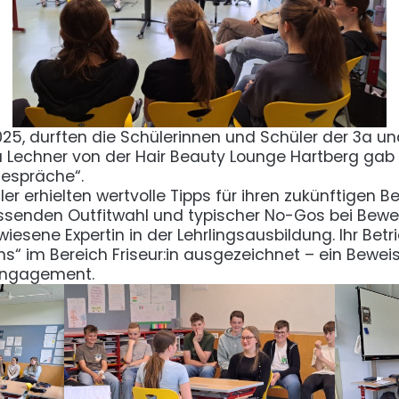
25, durften die Schülerinnen und Schüler der 3a und
 Lechner von der Hair Beauty Lounge Hartberg gab 
espräche“.
r erhielten wertvolle Tipps für ihren zukünftigen Be
passenden Outfitwahl und typischer No-Gos bei Be
wiesene Expertin in der Lehrlingsausbildung. Ihr Bet
chs“ im Bereich Friseur:in ausgezeichnet – ein Bewei
Engagement.