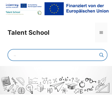
Talent School
Jánossomorjai Körzeti
Általános Iskola és AMI
BŰVÖSVÖLGY – EINFÜHRUNG IN DIE
WELT DER MEDIEN