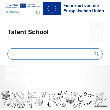
Talent School
Szombathelyi
Bercsényi Miklós
Általános Iskola
DIE KUNST DER IMKEREI