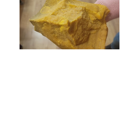
A Talent School projekt az INTERREG VI-A Ausztria-
Magyarország Együttműködési Program keretében, az Európai
Unió támogatásával, az Európai Regionális Fejlesztési Alap
társfinanszírozásával valósul meg.
Impresszum
Minden jog fenntartva – Talent
Adatvédelmi
School © 2026
nyilatkozat