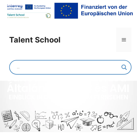
Talent School
Jánossomorjai Körzeti
Általános Iskola és AMI
EINBLICK IN DIE ARBEIT BEIM FERNSEHEN