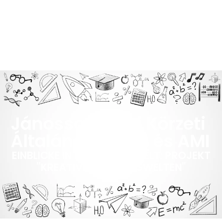
Jánossomorjai Körzeti
Általános Iskola és AMI
EINBLICKE IN DIE ARBEITSWELT: PROJEKT
"KREATIVE LEHRLINGSWELTEN"