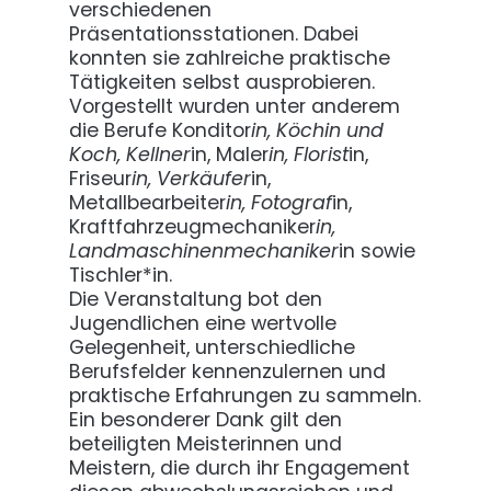
verschiedenen
Präsentationsstationen. Dabei
konnten sie zahlreiche praktische
Tätigkeiten selbst ausprobieren.
Vorgestellt wurden unter anderem
die Berufe Konditor
in, Köchin und
Koch, Kellner
in, Maler
in, Florist
in,
Friseur
in, Verkäufer
in,
Metallbearbeiter
in, Fotograf
in,
Kraftfahrzeugmechaniker
in,
Landmaschinenmechaniker
in sowie
Tischler*in.
Die Veranstaltung bot den
Jugendlichen eine wertvolle
Gelegenheit, unterschiedliche
Berufsfelder kennenzulernen und
praktische Erfahrungen zu sammeln.
Ein besonderer Dank gilt den
beteiligten Meisterinnen und
Meistern, die durch ihr Engagement