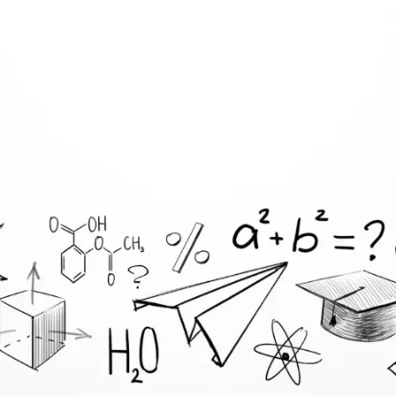
Mittelschule Ratten
"WEAK"SHOP MIT LISA S