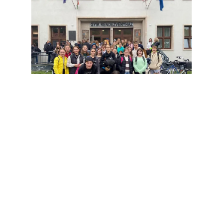
Anzahl der teilnehmenden
Schüler/innen: 43 fő
Das Projekt Talent School wird im Rahmen des INTERREG VI-A
Kooperationsprogramms Österreich-Ungarn mit Unterstützung
der Europäischen Union, kofinanziert durch den Europäischen
Fonds für regionale Entwicklung durchgeführt.