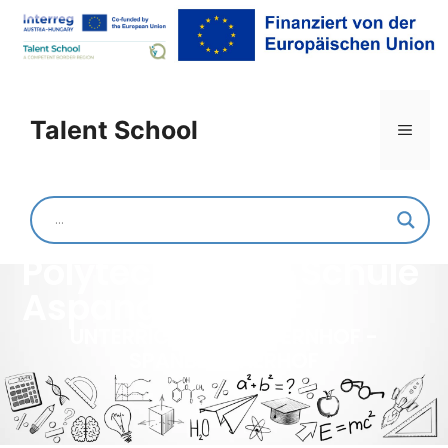
Talent School
Mittelschule und
Polytechnische Schule
Aspang
UNTERRICHT AM BAUERNHOF -
SPANBLOCHERHOF