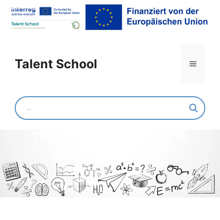
Talent School
Kapuvári Térségi
Általános Iskola
VERANTWORTUNG FÜR UNSERE
HAUTIERE