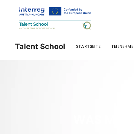
Talent School
STARTSEITE
TEILNEHM
Kap
WAS MACH