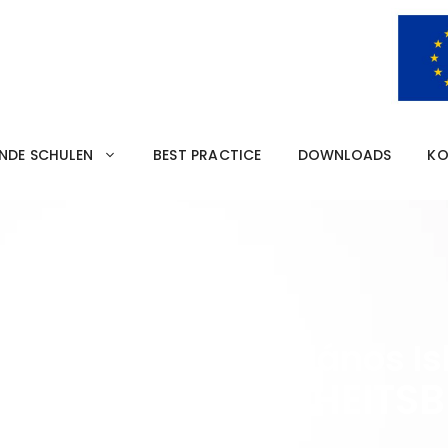
ENDE SCHULEN
BEST PRACTICE
DOWNLOADS
KO
uvári Térségi Általános Is
T EINE GESUNDHEITSB