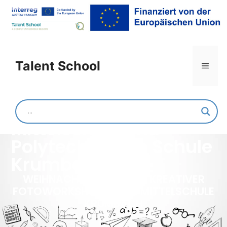
Talent School
Mittelschule und
Polytechnische Schule
Krumbach
WEIHNACHTSKEKSE UND KREATIVER
FOTOWORKSHOP IN DER MITTELSCHULE
KRUMBACH