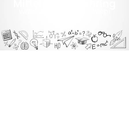
Mittelschule Fehring
WENN HELFEN ZUM BERUF WIRD!